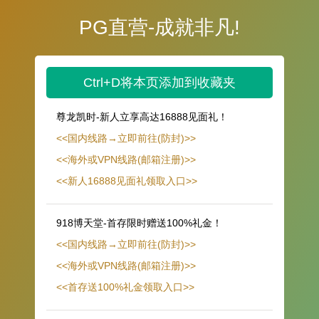
PG直营-成就非凡!
Ctrl+D将本页添加到收藏夹
尊龙凯时-新人立享高达16888见面礼！
<<国内线路→立即前往(防封)>>
<<海外或VPN线路(邮箱注册)>>
<<新人16888见面礼领取入口>>
918博天堂-首存限时赠送100%礼金！
<<国内线路→立即前往(防封)>>
<<海外或VPN线路(邮箱注册)>>
<<首存送100%礼金领取入口>>