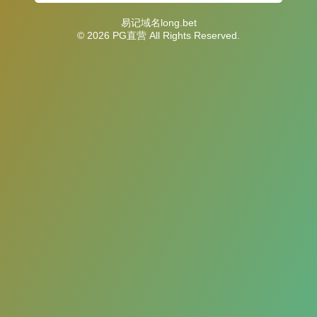
易记域名long.bet
© 2026 PG直营 All Rights Reserved.